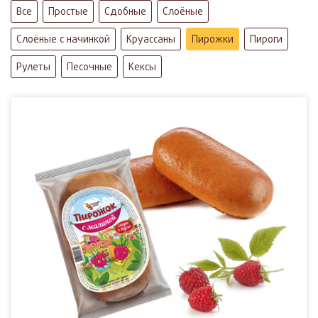
Все
Простые
Сдобные
Слоёные
Слоёные с начинкой
Круассаны
Пирожки
Пироги
Рулеты
Песочные
Кексы